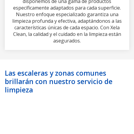
disponemos de una gama de productos
específicamente adaptados para cada superficie.
Nuestro enfoque especializado garantiza una
limpieza profunda y efectiva, adaptándonos a las
características únicas de cada espacio. Con Xela
Clean, la calidad y el cuidado en la limpieza están
asegurados.
Las escaleras y zonas comunes
brillarán con nuestro servicio de
limpieza
Somos especialistas en la
limpieza de comunidades en
Oleiros
, por lo que nos encargamos meticulosamente
de todas las zonas comunes, conscientes de la
importancia que estas tienen en el día a día de los
vecinos. Cada comunidad de vecinos es única, con sus